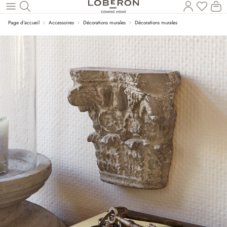
Vous a
Le
Revenir au contenu principal
Page d'accueil
Accessoires
Décorations murales
Décorations murales