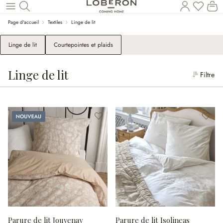
Le
Revenir au contenu principal
Page d'accueil
Textiles
Linge de lit
Linge de lit
Courtepointes et plaids
Linge de lit
Filtre
Nouveau
Parure de lit Jouvenay
Parure de lit Isolineas