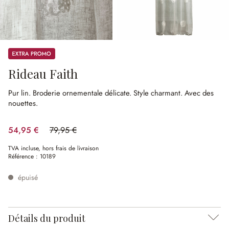
Promos
Rideau Faith
Pur lin.
Broderie ornementale délicate.
Style charmant.
Avec des
nouettes.
54,95 €
79,95 €
(31.27%spared)
TVA incluse, hors frais de livraison
Référence :
10189
épuisé
Détails du produit