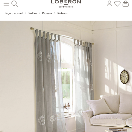
Vous a
Le
Revenir au contenu principal
Page d'accueil
Textiles
Rideaux
Rideaux