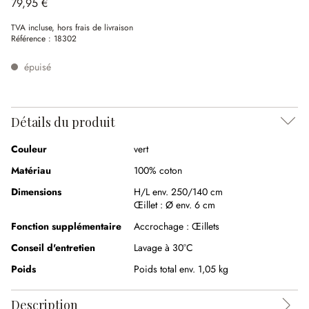
79,95 €
TVA incluse, hors frais de livraison
Référence :
18302
épuisé
Détails du produit
Couleur
vert
Matériau
100% coton
Dimensions
H/L env. 250/140 cm
Œillet :
Ø env. 6 cm
Fonction supplémentaire
Accrochage :
Œillets
Conseil d'entretien
Lavage à 30°C
Poids
Poids total env. 1,05 kg
Description