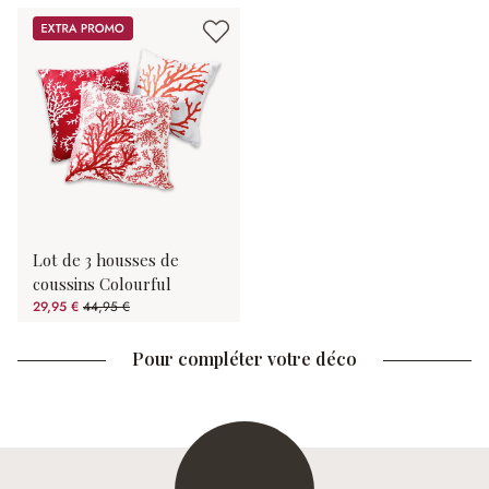
Promos
Lot de 3 housses de
coussins Colourful
29,95 €
44,95 €
(33.37%spared)
Pour compléter votre déco