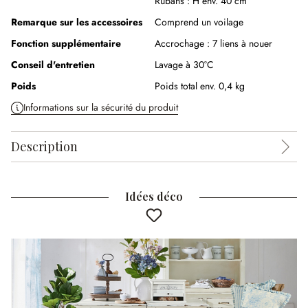
Rubans :
H env. 40 cm
Remarque sur les accessoires
Comprend un voilage
Fonction supplémentaire
Accrochage :
7 liens à nouer
Conseil d'entretien
Lavage à 30°C
Poids
Poids total env. 0,4 kg
Informations sur la sécurité du produit
Description
Idées déco