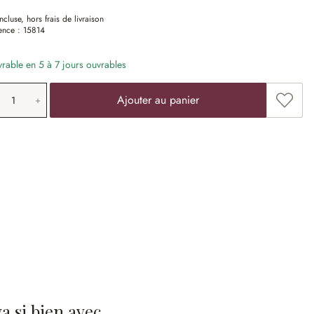
ncluse, hors frais de livraison
ence :
15814
vrable en 5 à 7 jours ouvrables
antité de produit: saisissez la valeur souha
Ajoute
Ajouter au panier
 va si bien avec