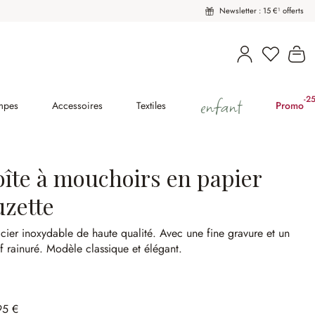
Newsletter : 15 €¹ offerts
Vous avez
Le
enfant
-2
(2
mpes
Accessoires
Textiles
Promo
oîte à mouchoirs en papier
uzette
cier inoxydable de haute qualité.
Avec une fine gravure et un
f rainuré.
Modèle classique et élégant.
95 €