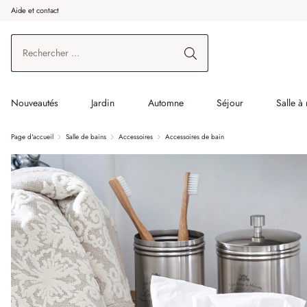
Aide et contact
enir au contenu principal
Aller à la recherche
Aller à la navigation principale
Nouveautés
Jardin
Automne
Séjour
Salle à
Page d'accueil
Salle de bains
Accessoires
Accessoires de bain