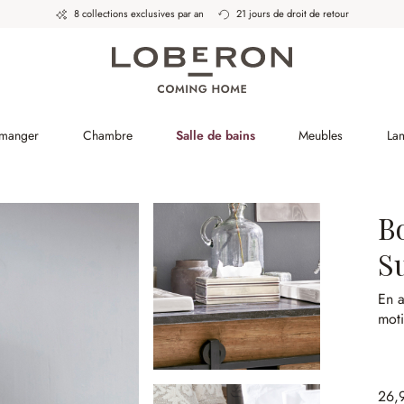
8 collections exclusives par an
21 jours de droit de retour
 manger
Chambre
Salle de bains
Meubles
La
B
S
En a
moti
26,