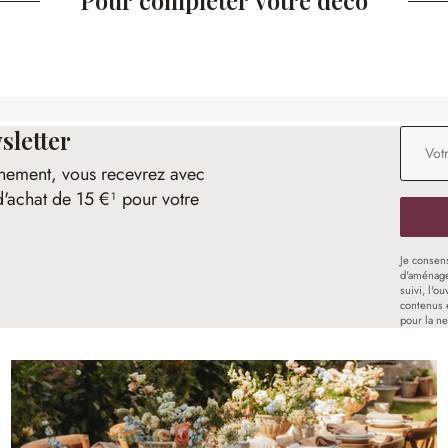
sletter
Adresse
nement, vous recevrez avec
d'achat de 15 €¹ pour votre
Je consen
d'aménage
suivi, l'o
contenus 
pour la ne