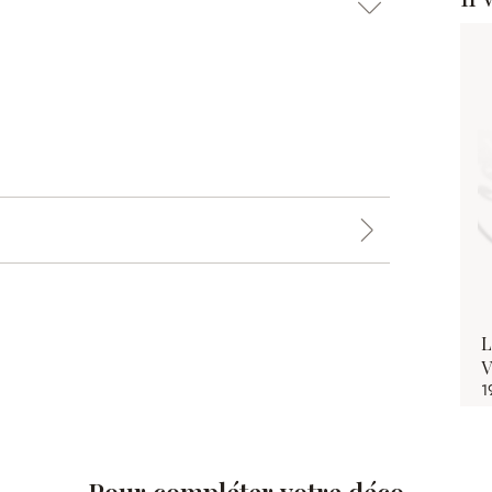
L
V
1
Pour compléter votre déco