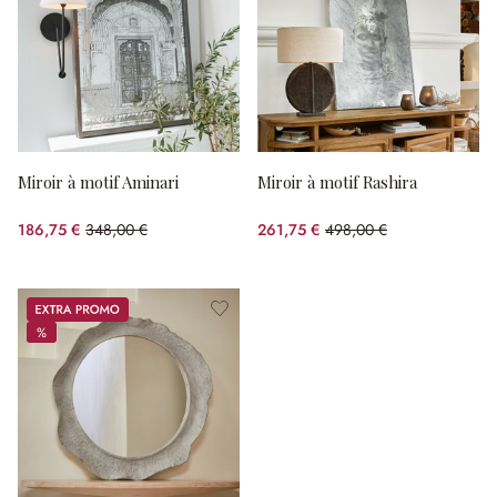
Miroir à motif Aminari
Miroir à motif Rashira
186,75 €
348,00 €
261,75 €
498,00 €
(46.34%spared)
(47.44%spared)
Promos
%
%