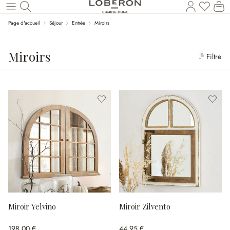
Le
Revenir au contenu principal
Page d'accueil
Séjour
Entrée
Miroirs
Miroirs
Filtre
Miroir Yelvino
Miroir Zilvento
198,00 €
44,95 €