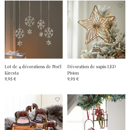
Lot de 4 décorations de Noël
Décoration de sapin LED
Kiresta
Pivion
9,95 €
9,95 €