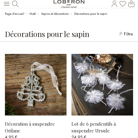
Le
Revenir au contenu principal
Page d'accueil
Noël
Sapins et décorations
Décorations pour le sapin
Décorations pour le sapin
Filtre
Décoration à suspendre
Lot de 6 pendentifs à
Orilane
suspendre Ursule
4,95 €
24,95 €