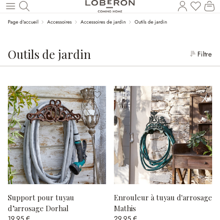
Le
Revenir au contenu principal
Page d'accueil
Accessoires
Accessoires de jardin
Outils de jardin
Outils de jardin
Filtre
Support pour tuyau
Enrouleur à tuyau d'arrosage
d’arrosage Dorhal
Mathis
19,95 €
29,95 €