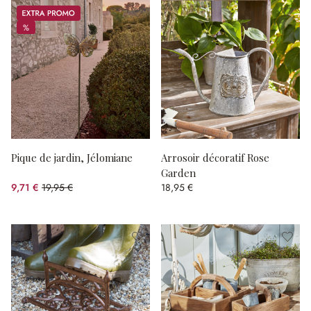
Promos
%
%
Pique de jardin, Jélomiane
Arrosoir décoratif Rose
Garden
9,71 €
19,95 €
18,95 €
(51.33%spared)