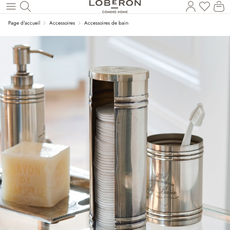
Vous a
Le
Revenir au contenu principal
Page d'accueil
Accessoires
Accessoires de bain