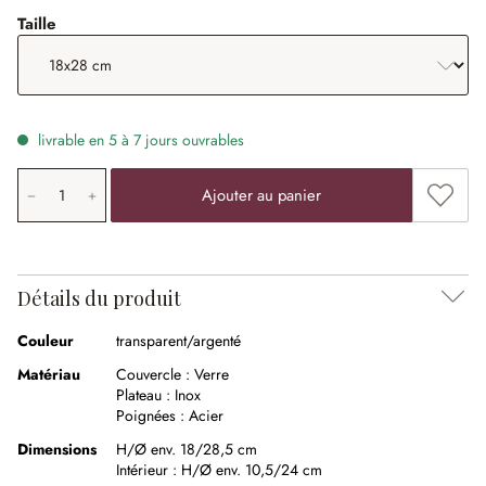
sélectionner
Taille
livrable en 5 à 7 jours ouvrables
Quantité de produit: saisissez la valeur souhaitée ou uti
Ajouter
Ajouter au panier
Détails du produit
Couleur
transparent/argenté
Matériau
Couvercle :
Verre
Plateau :
Inox
Poignées :
Acier
Dimensions
H/Ø env. 18/28,5 cm
Intérieur :
H/Ø env. 10,5/24 cm