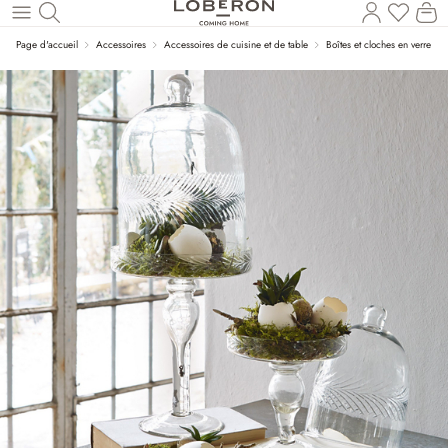
Vous a
Le
Revenir au contenu principal
Page d'accueil
Accessoires
Accessoires de cuisine et de table
Boîtes et cloches en verre