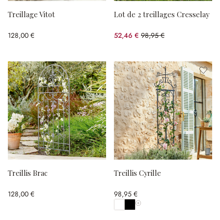
Treillage Vitot
Lot de 2 treillages Cresselay
128,00 €
52,46 €
98,95 €
(46.98%spared)
Treillis Brac
Treillis Cyrille
128,00 €
98,95 €
Afficher toutes les couleurs