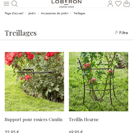
Le
Revenir au contenu principal
Page d'accueil
Jardin
Accessoires de jardin
Treillages
Treillages
Filtre
Support pour rosiers Cunfin
Treillis Hearne
22,95 €
69,95 €