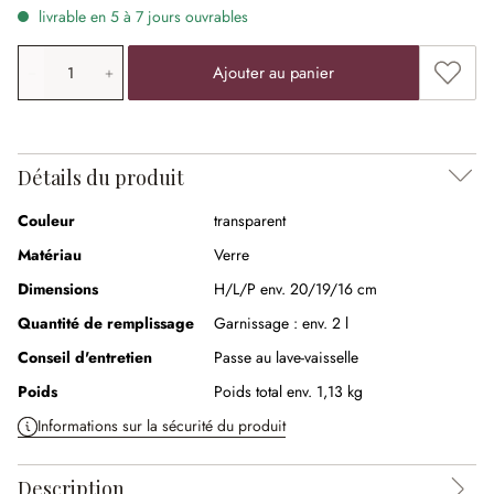
livrable en 5 à 7 jours ouvrables
Quantité de produit: saisissez la valeur souhaitée ou uti
Ajouter
Ajouter au panier
Détails du produit
Couleur
transparent
Matériau
Verre
Dimensions
H/L/P env. 20/19/16 cm
Quantité de remplissage
Garnissage :
env. 2 l
Conseil d'entretien
Passe au lave-vaisselle
Poids
Poids total env. 1,13 kg
Informations sur la sécurité du produit
Description