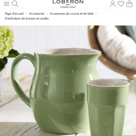
Vous a
Le
Revenir au contenu principal
Page d'accueil
Accessoires
Accessoires de cuisine et de table
Distributeurs de boisson et carafes