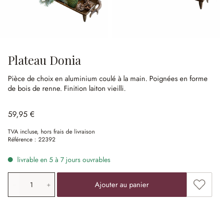
Plateau Donia
Pièce de choix en aluminium coulé à la main.
Poignées en forme
de bois de renne.
Finition laiton vieilli.
59,95 €
TVA incluse, hors frais de livraison
Référence :
22392
livrable en 5 à 7 jours ouvrables
Quantité de produit: saisissez la valeur souhaitée ou uti
Ajouter
Ajouter au panier