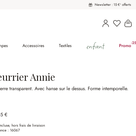
Newsletter : 15 €¹ offerts
Vous avez
Le
enfant
-2
(2
mpes
Accessoires
Textiles
Promo
eurrier Annie
erre transparent.
Avec hanse sur le dessus.
Forme intemporelle.
95 €
ncluse, hors frais de livraison
ence :
16067