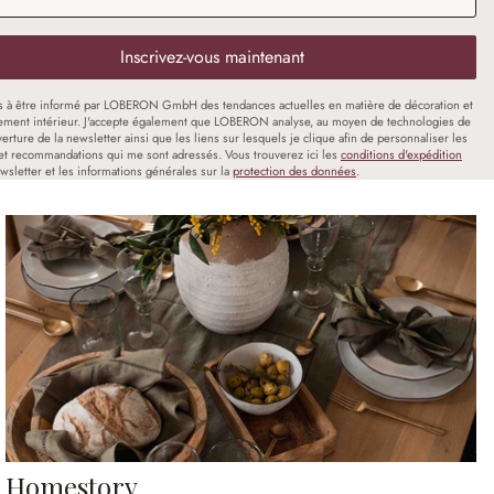
Inscrivez-vous maintenant
s à être informé par LOBERON GmbH des tendances actuelles en matière de décoration et
ment intérieur. J'accepte également que LOBERON analyse, au moyen de technologies de
uverture de la newsletter ainsi que les liens sur lesquels je clique afin de personnaliser les
et recommandations qui me sont adressés. Vous trouverez ici les
conditions d'expédition
wsletter et les informations générales sur la
protection des données
.
Homestory