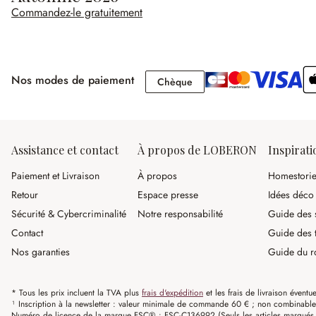
Commandez-le gratuitement
Nos modes de paiement
Chèque
Chèque
Assistance et contact
À propos de LOBERON
Inspirati
Paiement et Livraison
À propos
Homestori
Retour
Espace presse
Idées déco
Sécurité & Cybercriminalité
Notre responsabilité
Guide des s
Contact
Guide des 
Nos garanties
Guide du r
* Tous les prix incluent la TVA plus
frais d'expédition
et les frais de livraison éventue
¹ Inscription à la newsletter : valeur minimale de commande 60 € ; non combinable av
Numéro de licence de la marque FSC® : FSC-C136992 (Seuls les articles marqués c