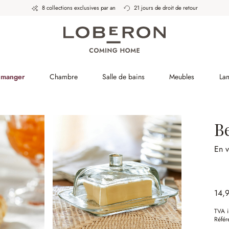
8 collections exclusives par an
21 jours de droit de retour
à manger
Chambre
Salle de bains
Meubles
La
B
En v
14,
TVA i
Référ