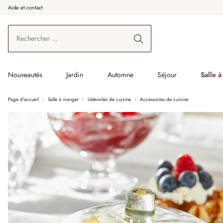
Aide et contact
enir au contenu principal
Aller à la recherche
Aller à la navigation principale
Nouveautés
Jardin
Automne
Séjour
Salle 
Page d'accueil
Salle à manger
Ustensiles de cuisine
Accessoires de cuisine