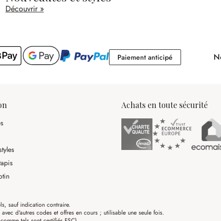
Découvrir »
No
Paiement antici
Paiement anticipé
on
Achats en toute sécurité
es
tyles
tapis
otin
ls, sauf indication contraire.
ec d'autres codes et offres en cours ; utilisable une seule fois.
omme tels sont certifiés FSC)