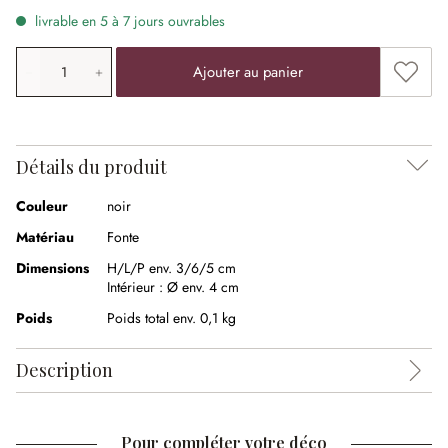
livrable en 5 à 7 jours ouvrables
Quantité de produit: saisissez la valeur souhaitée ou uti
Ajouter
Ajouter au panier
Détails du produit
Couleur
noir
Matériau
Fonte
Dimensions
H/L/P env. 3/6/5 cm
Intérieur :
Ø env. 4 cm
Poids
Poids total env. 0,1 kg
Description
Pour compléter votre déco