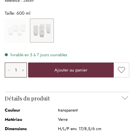
Référence :
24649
Taille: 600 ml
300 ml
(Cette option n'est pas disponible actuellement.)
600 ml
livrable en 5 à 7 jours ouvrables
Quantité de produit: saisissez la valeur souhaitée ou uti
Ajouter
Ajouter au panier
Détails du produit
Couleur
transparent
Matériau
Verre
Dimensions
H/L/P env. 17/8,5/6 cm