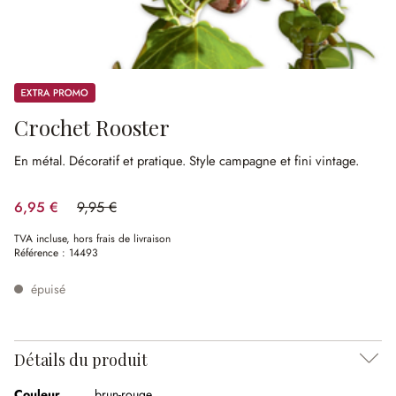
Promos
Crochet Rooster
En métal.
Décoratif et pratique.
Style campagne et fini vintage.
6,95 €
9,95 €
(30.15%spared)
TVA incluse, hors frais de livraison
Référence :
14493
épuisé
Détails du produit
Couleur
brun-rouge