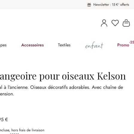
Newsletter : 15 €¹ offerts
Vous avez
Le
enfant
-2
(2
pes
Accessoires
Textiles
Promo
angeoire pour oiseaux Kelson
l à l’ancienne.
Oiseaux décoratifs adorables.
Avec chaîne de
ension.
95 €
ncluse, hors frais de livraison