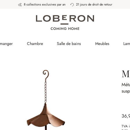
8 collections exclusives par an
21 jours de droit de retour
 manger
Chambre
Salle de bains
Meubles
Lam
M
Méta
susp
36,
TVA i