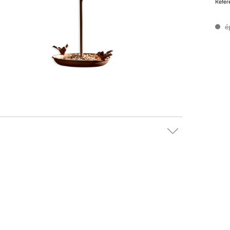
Référ
é