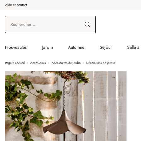
Aide et contact
enir au contenu principal
Aller à la recherche
Aller à la navigation principale
Nouveautés
Jardin
Automne
Séjour
Salle à
Page d'accueil
Accessoires
Accessoires de jardin
Décorations de jardin