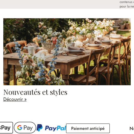
contenus 
pour la ne
Nouveautés et styles
Découvrir »
No
Paiement antici
Paiement anticipé