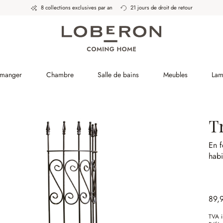
8 collections exclusives par an
21 jours de droit de retour
 manger
Chambre
Salle de bains
Meubles
Lam
Tr
En f
habi
89,
TVA i