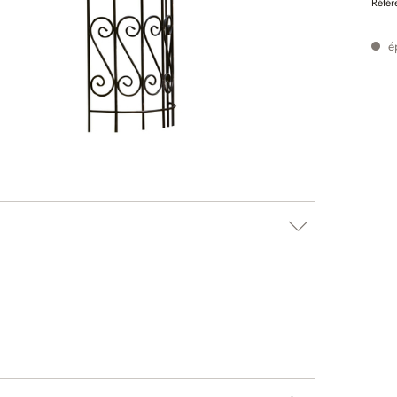
Référ
é