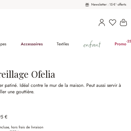
Newsletter : 15 €¹ offerts
Vous avez
Le
enfant
-2
(2
pes
Accessoires
Textiles
Promo
eillage Ofelia
er patiné.
Idéal contre le mur de la maison.
Peut aussi servir à
ller une gouttière.
95 €
ncluse, hors frais de livraison