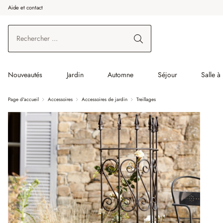
Aide et contact
enir au contenu principal
Aller à la recherche
Aller à la navigation principale
Nouveautés
Jardin
Automne
Séjour
Salle à
Page d'accueil
Accessoires
Accessoires de jardin
Treillages