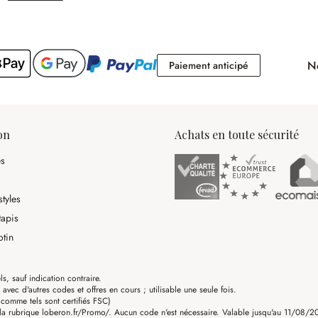
No
Paiement antici
Paiement anticipé
on
Achats en toute sécurité
es
tyles
tapis
otin
ls, sauf indication contraire.
ec d'autres codes et offres en cours ; utilisable une seule fois.
omme tels sont certifiés FSC)
a rubrique loberon.fr/Promo/. Aucun code n'est nécessaire. Valable jusqu'au 11/08/202