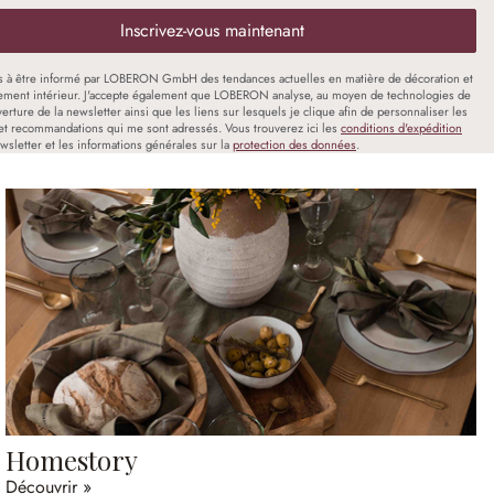
Inscrivez-vous maintenant
s à être informé par LOBERON GmbH des tendances actuelles en matière de décoration et
ment intérieur. J'accepte également que LOBERON analyse, au moyen de technologies de
uverture de la newsletter ainsi que les liens sur lesquels je clique afin de personnaliser les
et recommandations qui me sont adressés. Vous trouverez ici les
conditions d'expédition
wsletter et les informations générales sur la
protection des données
.
Homestory
Découvrir »