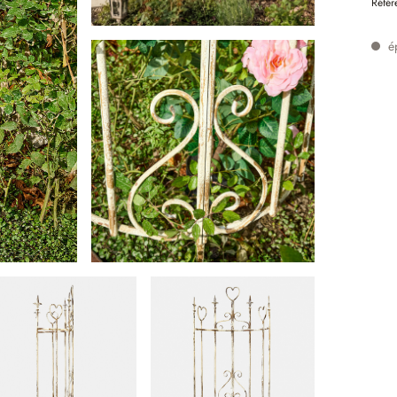
Référ
é