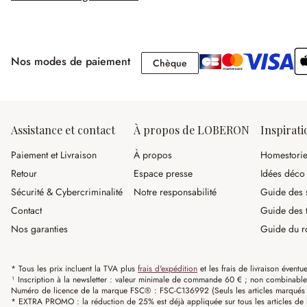
Nos modes de paiement
Chèque
Chèque
Assistance et contact
À propos de LOBERON
Inspirati
Paiement et Livraison
À propos
Homestori
Retour
Espace presse
Idées déco
Sécurité & Cybercriminalité
Notre responsabilité
Guide des s
Contact
Guide des 
Nos garanties
Guide du r
* Tous les prix incluent la TVA plus
frais d'expédition
et les frais de livraison éventue
¹ Inscription à la newsletter : valeur minimale de commande 60 € ; non combinable av
Numéro de licence de la marque FSC® : FSC-C136992 (Seuls les articles marqués c
* EXTRA PROMO : la réduction de 25% est déjà appliquée sur tous les articles de l