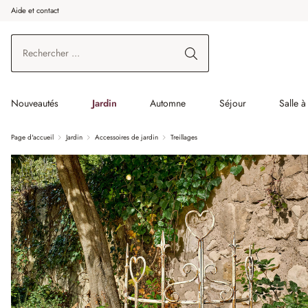
Aide et contact
enir au contenu principal
Aller à la recherche
Aller à la navigation principale
Nouveautés
Jardin
Automne
Séjour
Salle 
Page d'accueil
Jardin
Accessoires de jardin
Treillages