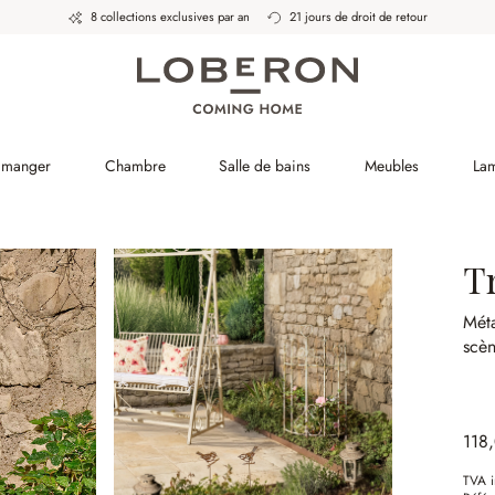
8 collections exclusives par an
21 jours de droit de retour
à manger
Chambre
Salle de bains
Meubles
La
Tr
Méta
scèn
118
TVA i