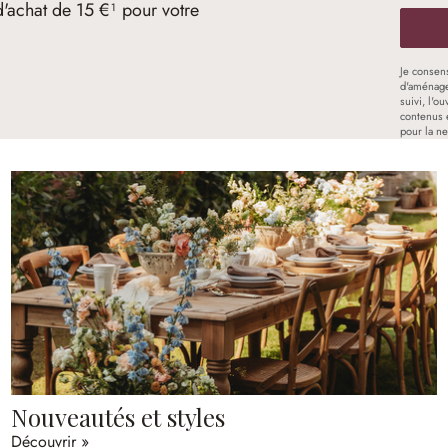
d'achat de 15 €¹ pour votre
Je consen
d'aménage
suivi, l'o
contenus 
pour la ne
Nouveautés et styles
Découvrir »