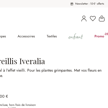
Newsletter : 15 €¹ offerts
Vous avez
Le
enfant
-2
(2
mpes
Accessoires
Textiles
Promo
eillis Iveralia
l à l’effet vieilli.
Pour les plantes grimpantes.
Met vos fleurs en
e.
,00 €
ncluse, hors frais de livraison