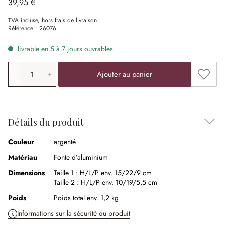
39,95 €
TVA incluse, hors frais de livraison
Référence :
26076
livrable en 5 à 7 jours ouvrables
Quantité de produit: saisissez la valeur souhaitée ou uti
Ajouter
Ajouter au panier
Détails du produit
Couleur
argenté
Matériau
Fonte d’aluminium
Dimensions
Taille 1 :
H/L/P env. 15/22/9 cm
Taille 2 :
H/L/P env. 10/19/5,5 cm
Poids
Poids total env. 1,2 kg
Informations sur la sécurité du produit