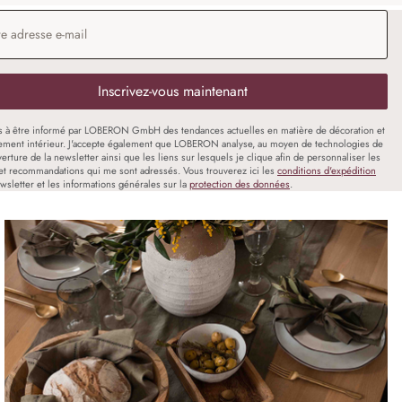
 e-mail
*
Inscrivez-vous maintenant
s à être informé par LOBERON GmbH des tendances actuelles en matière de décoration et
ment intérieur. J'accepte également que LOBERON analyse, au moyen de technologies de
uverture de la newsletter ainsi que les liens sur lesquels je clique afin de personnaliser les
et recommandations qui me sont adressés. Vous trouverez ici les
conditions d'expédition
wsletter et les informations générales sur la
protection des données
.