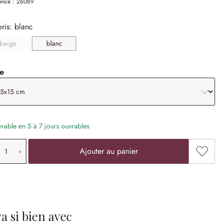
ence :
26089
ris: blanc
beige
blanc
(Cette option n'est pas disponible actuellement.)
sélectionner
le
vrable en 5 à 7 jours ouvrables
antité de produit: saisissez la valeur souha
Ajouter
Ajouter au panier
 va si bien avec