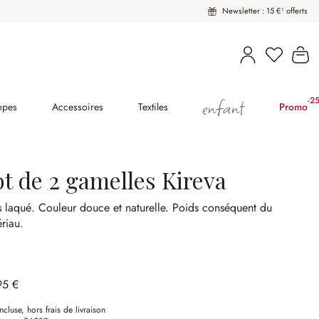
Newsletter : 15 €¹ offerts
Le
enfant
-2
(2
mpes
Accessoires
Textiles
Promo
ot de 2 gamelles Kireva
s laqué.
Couleur douce et naturelle.
Poids conséquent du
riau.
95 €
ncluse, hors frais de livraison