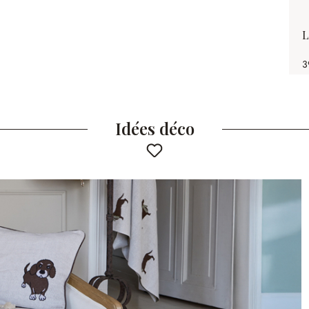
L
3
Idées déco