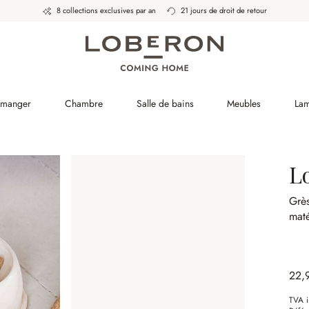
8 collections exclusives par an
21 jours de droit de retour
à manger
Chambre
Salle de bains
Meubles
La
L
Grè
maté
22,
TVA i