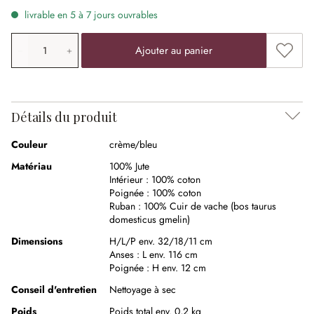
livrable en 5 à 7 jours ouvrables
Quantité de produit: saisissez la valeur souhaitée ou uti
Ajouter
Ajouter au panier
Détails du produit
Couleur
crème/bleu
Matériau
100% Jute
Intérieur :
100% coton
Poignée :
100% coton
Ruban :
100% Cuir de vache (bos taurus
domesticus gmelin)
Dimensions
H/L/P env. 32/18/11 cm
Anses :
L env. 116 cm
Poignée :
H env. 12 cm
Conseil d'entretien
Nettoyage à sec
Poids
Poids total env. 0,2 kg