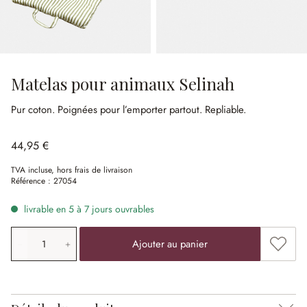
Matelas pour animaux Selinah
Pur coton.
Poignées pour l’emporter partout.
Repliable.
44,95 €
TVA incluse, hors frais de livraison
Référence :
27054
livrable en 5 à 7 jours ouvrables
Quantité de produit: saisissez la valeur souhaitée ou uti
Ajouter
Ajouter au panier