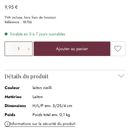
9,95 €
TVA incluse, hors frais de livraison
Référence :
18706
livrable en 5 à 7 jours ouvrables
Quantité de produit: saisissez la valeur souhaitée ou uti
Ajouter
Ajouter au panier
Détails du produit
Couleur
laiton vieilli
Matériau
Laiton
Dimensions
H/L/P env. 5/25/4 cm
Poids
Poids total env. 0,1 kg
Informations sur la sécurité du produit