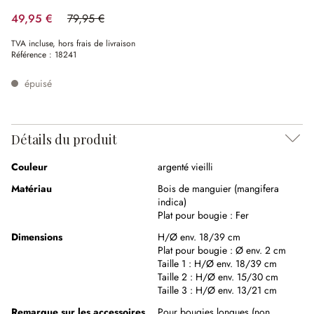
49,95 €
79,95 €
(37.52%spared)
TVA incluse, hors frais de livraison
Référence :
18241
épuisé
Détails du produit
Couleur
argenté vieilli
Matériau
Bois de manguier (mangifera
indica)
Plat pour bougie :
Fer
Dimensions
H/Ø env. 18/39 cm
Plat pour bougie :
Ø env. 2 cm
Taille 1 :
H/Ø env. 18/39 cm
Taille 2 :
H/Ø env. 15/30 cm
Taille 3 :
H/Ø env. 13/21 cm
Remarque sur les accessoires
Pour bougies longues (non