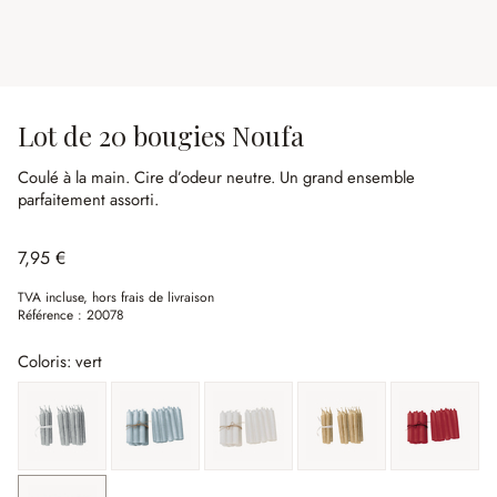
Lot de 20 bougies Noufa
Coulé à la main.
Cire d’odeur neutre.
Un grand ensemble
parfaitement assorti.
7,95 €
TVA incluse, hors frais de livraison
Référence :
20078
Coloris: vert
argenté
bleu-gris
crème
or
rouge