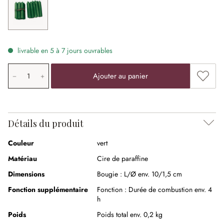
vert
livrable en 5 à 7 jours ouvrables
Quantité de produit: saisissez la valeur souhaitée ou uti
Ajouter
Ajouter au panier
Détails du produit
Couleur
vert
Matériau
Cire de paraffine
Dimensions
Bougie :
L/Ø env. 10/1,5 cm
Fonction supplémentaire
Fonction :
Durée de combustion env. 4
h
Poids
Poids total env. 0,2 kg