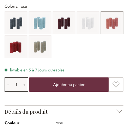
Coloris: rose
anthracite
bleu
bordeaux
crème
rose
rouge
taupe
livrable en 5 à 7 jours ouvrables
Quantité de produit: saisissez la valeur souhaitée ou uti
Ajouter
Ajouter au panier
Détails du produit
Couleur
rose