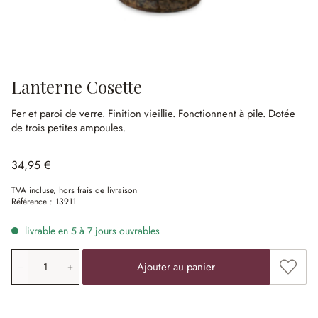
Lanterne Cosette
Fer et paroi de verre.
Finition vieillie.
Fonctionnent à pile.
Dotée
de trois petites ampoules.
34,95 €
TVA incluse, hors frais de livraison
Référence :
13911
livrable en 5 à 7 jours ouvrables
Quantité de produit: saisissez la valeur souhaitée ou uti
Ajouter
Ajouter au panier