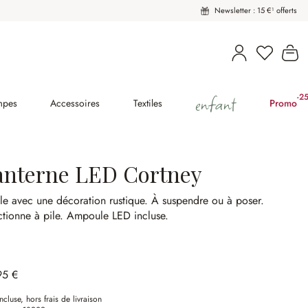
Newsletter : 15 €¹ offerts
Vous avez
Le
enfant
-2
(2
mpes
Accessoires
Textiles
Promo
anterne LED Cortney
le avec une décoration rustique.
À suspendre ou à poser.
tionne à pile.
Ampoule LED incluse.
95 €
ncluse, hors frais de livraison