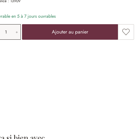
ence :
13909
vrable en 5 à 7 jours ouvrables
antité de produit: saisissez la valeur souha
Ajoute
Ajouter au panier
 va si bien avec