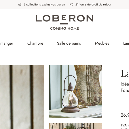
8 collections exclusives par an
21 jours de droit de retour
à manger
Chambre
Salle de bains
Meubles
La
L
Idéa
Fonc
26,
TVA i