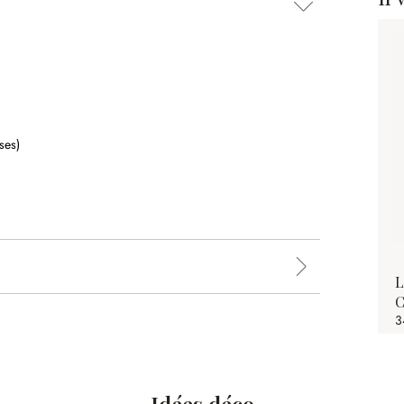
ses)
L
C
3
Idées déco