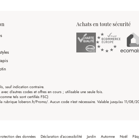
on
Achats en toute sécurité
es
tyles
tapis
otin
ls, sauf indication contraire.
ec d'autres codes et offres en cours ; utilisable une seule fois.
omme tels sont certifiés FSC)
a rubrique loberon.fr/Promo/. Aucun code n'est nécessaire. Valable jusqu'au 11/08/202
rotection des données
Déclaration d’accessibilité
Jardin
Automne
Noël
Pâq