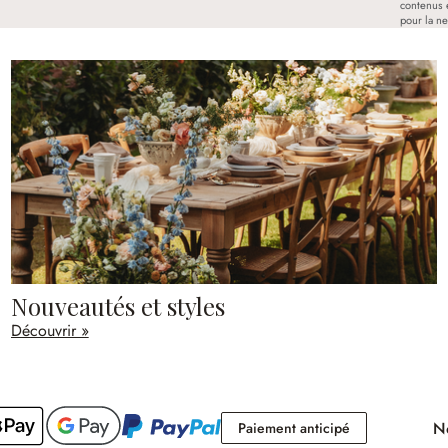
contenus 
pour la ne
Nouveautés et styles
Découvrir »
No
Paiement antici
Paiement anticipé