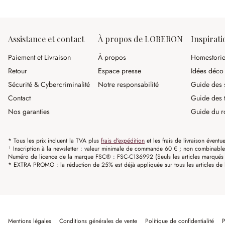
Assistance et contact
À propos de LOBERON
Inspirati
Paiement et Livraison
À propos
Homestori
Retour
Espace presse
Idées déco
Sécurité & Cybercriminalité
Notre responsabilité
Guide des s
Contact
Guide des 
Nos garanties
Guide du r
* Tous les prix incluent la TVA plus
frais d'expédition
et les frais de livraison éventue
¹ Inscription à la newsletter : valeur minimale de commande 60 € ; non combinable av
Numéro de licence de la marque FSC® : FSC-C136992 (Seuls les articles marqués c
* EXTRA PROMO : la réduction de 25% est déjà appliquée sur tous les articles de l
Mentions légales
Conditions générales de vente
Politique de confidentialité
P