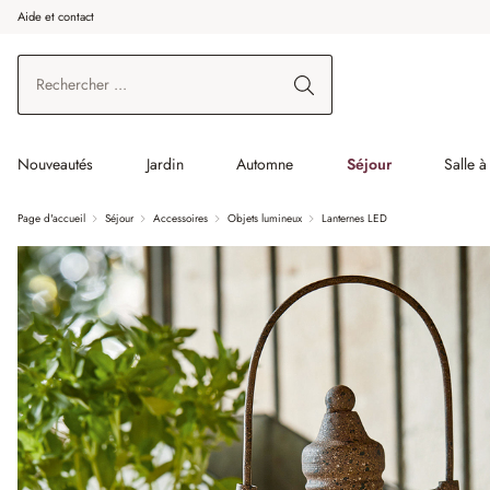
Aide et contact
enir au contenu principal
Aller à la recherche
Aller à la navigation principale
Nouveautés
Jardin
Automne
Séjour
Salle 
Page d'accueil
Séjour
Accessoires
Objets lumineux
Lanternes LED