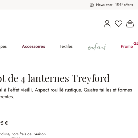
Newsletter : 15 €¹ offerts
Vous avez
Le
enfant
-2
(2
pes
Accessoires
Textiles
Promo
t de 4 lanternes Treyford
l à l’effet vieilli.
Aspect rouillé rustique.
Quatre tailles et formes
érentes.
95 €
ncluse, hors frais de livraison