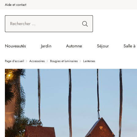
Aide et contact
enir au contenu principal
Aller à la recherche
Aller à la navigation principale
Nouveautés
Jardin
Automne
Séjour
Salle à
Page d'accueil
Accessoires
Bougies et luminaires
Lanternes