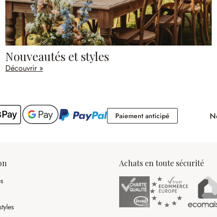
Nouveautés et styles
Découvrir »
No
Paiement antici
Paiement anticipé
on
Achats en toute sécurité
es
tyles