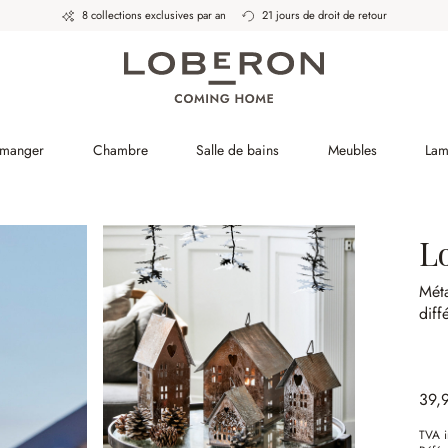
8 collections exclusives par an
21 jours de droit de retour
 manger
Chambre
Salle de bains
Meubles
Lam
Lo
Méta
diff
39,
TVA i