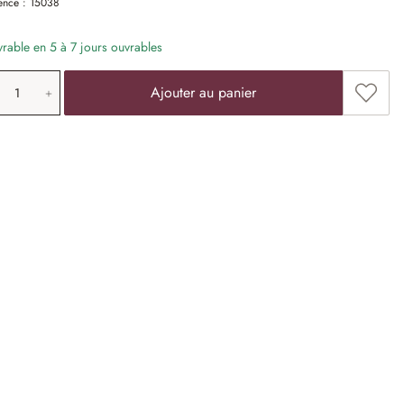
ence :
15038
vrable en 5 à 7 jours ouvrables
antité de produit: saisissez la valeur souha
Ajoute
Ajouter au panier