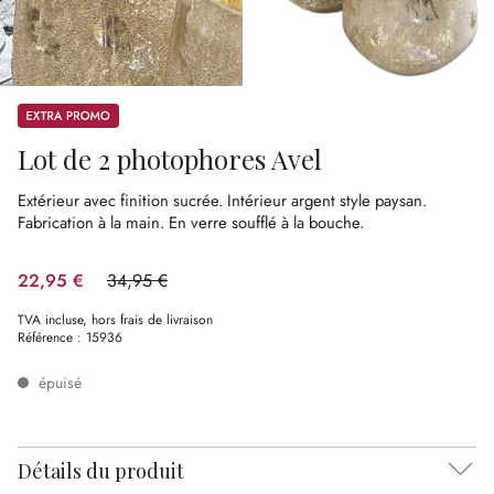
Promos
Lot de 2 photophores Avel
Extérieur avec finition sucrée.
Intérieur argent style paysan.
Fabrication à la main.
En verre soufflé à la bouche.
22,95 €
34,95 €
(34.33%spared)
TVA incluse, hors frais de livraison
Référence :
15936
épuisé
Détails du produit