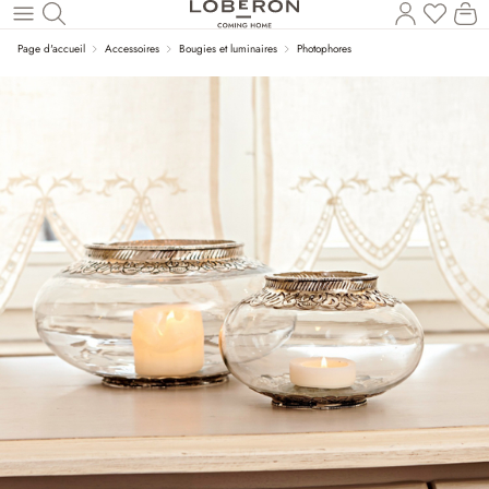
Vous a
Le
Revenir au contenu principal
Page d'accueil
Accessoires
Bougies et luminaires
Photophores