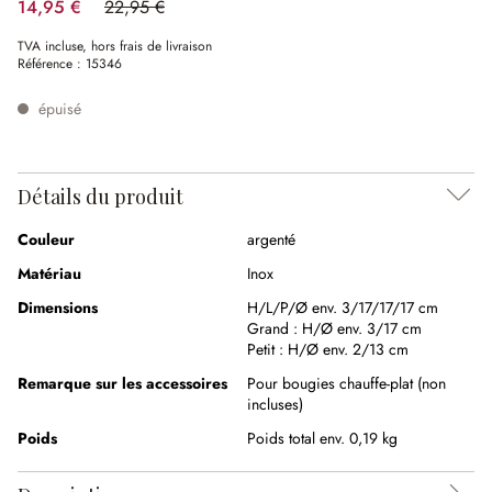
14,95 €
22,95 €
(34.86%spared)
TVA incluse, hors frais de livraison
Référence :
15346
épuisé
Détails du produit
Couleur
argenté
Matériau
Inox
Dimensions
H/L/P/Ø env. 3/17/17/17 cm
Grand :
H/Ø env. 3/17 cm
Petit :
H/Ø env. 2/13 cm
Remarque sur les accessoires
Pour bougies chauffe-plat (non
incluses)
Poids
Poids total env. 0,19 kg