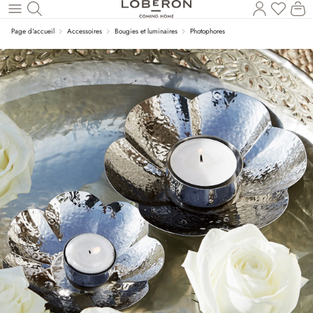
Vous a
Le
Revenir au contenu principal
Page d'accueil
Accessoires
Bougies et luminaires
Photophores