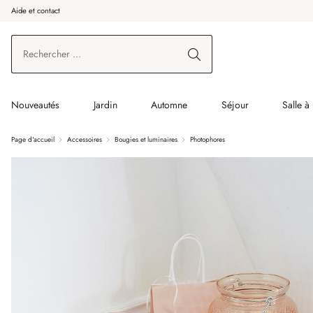
Aide et contact
enir au contenu principal
Aller à la recherche
Aller à la navigation principale
Nouveautés
Jardin
Automne
Séjour
Salle à
Page d'accueil
Accessoires
Bougies et luminaires
Photophores