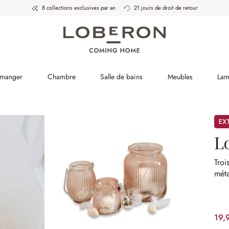
8 collections exclusives par an
21 jours de droit de retour
 manger
Chambre
Salle de bains
Meubles
Lam
Pro
L
Troi
méta
19,