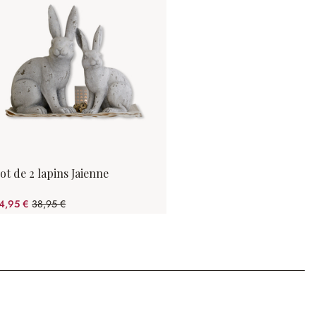
ot de 2 lapins Jaienne
4,95 €
38,95 €
(35.94%spared)