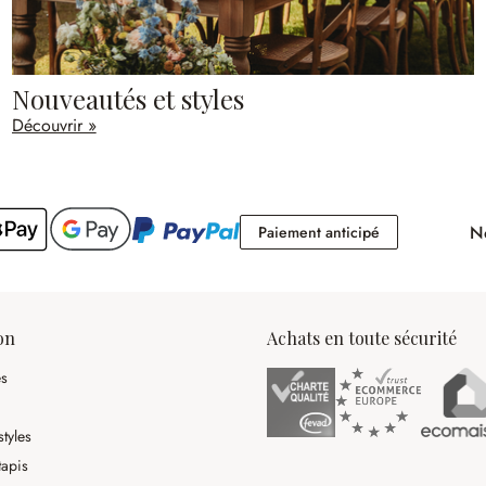
Nouveautés et styles
Découvrir »
No
Paiement antici
Paiement anticipé
on
Achats en toute sécurité
es
tyles
tapis