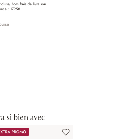
ncluse, hors frais de livraison
ence :
17958
puisé
 va si bien avec
omos