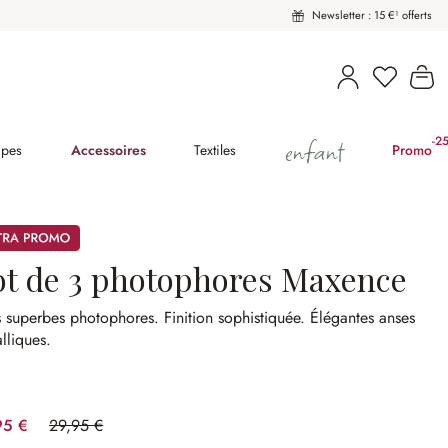
Newsletter : 15 €¹ offerts
Vous avez
Le
enfant
-2
(2
pes
Accessoires
Textiles
Promo
mos
ot de 3 photophores Maxence
s superbes photophores.
Finition sophistiquée.
Élégantes anses
lliques.
95 €
29,95 €
(33.39%spared)