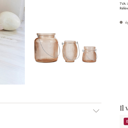
TVA i
Référ
é
Il
Pr