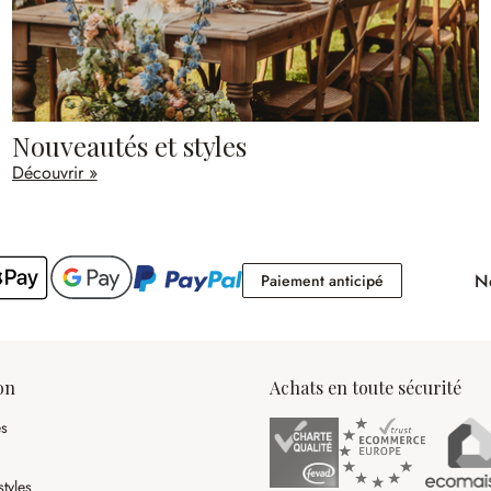
Nouveautés et styles
Découvrir »
No
Paiement antici
Paiement anticipé
on
Achats en toute sécurité
es
tyles