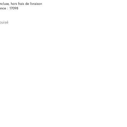
ncluse, hors frais de livraison
ence :
17098
puisé