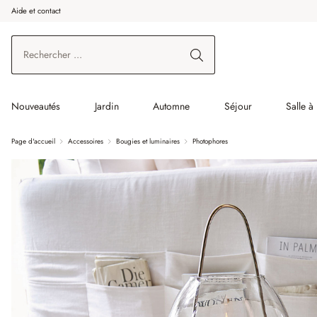
Aide et contact
enir au contenu principal
Aller à la recherche
Aller à la navigation principale
Nouveautés
Jardin
Automne
Séjour
Salle à
Page d'accueil
Accessoires
Bougies et luminaires
Photophores