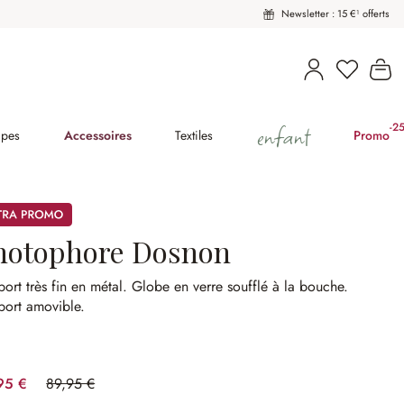
Newsletter : 15 €¹ offerts
Vous avez
Le
enfant
-2
(2
pes
Accessoires
Textiles
Promo
mos
hotophore Dosnon
ort très fin en métal.
Globe en verre soufflé à la bouche.
port amovible.
95 €
89,95 €
(44.47%spared)