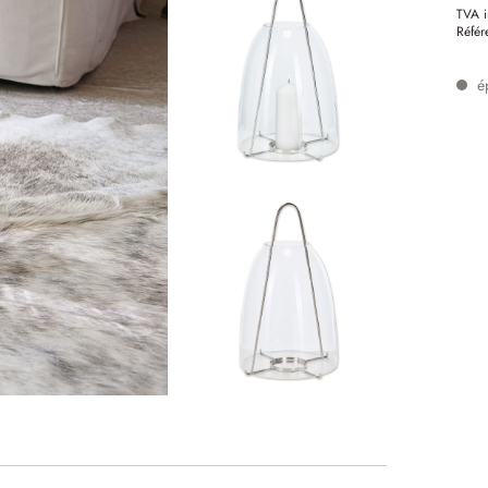
TVA i
Référ
é