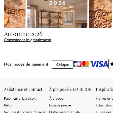
Automne 2026
Commandez-le gratuitement
Nos modes de paiement
Chèque
Chèque
Assistance et contact
À propos de LOBERON
Inspirati
Paiement et Livraison
À propos
Homestori
Retour
Espace presse
Idées déco
Sécurité & Cybercriminalité
Notre responsabilité
Guide des s