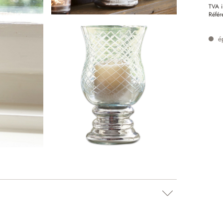
TVA i
Référ
é