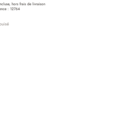
ncluse, hors frais de livraison
ence :
12764
puisé