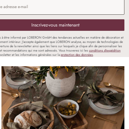
 e-mail
*
Inscrivez-vous maintenant
s à être informé par LOBERON GmbH des tendances actuelles en matière de décoration et
ment intérieur. J'accepte également que LOBERON analyse, au moyen de technologies de
uverture de la newsletter ainsi que les liens sur lesquels je clique afin de personnaliser les
et recommandations qui me sont adressés. Vous trouverez ici les
conditions d'expédition
wsletter et les informations générales sur la
protection des données
.