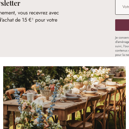
sletter
Adresse
nement, vous recevrez avec
d'achat de 15 €¹ pour votre
Je consen
d'aménage
suivi, l'o
contenus 
pour la ne