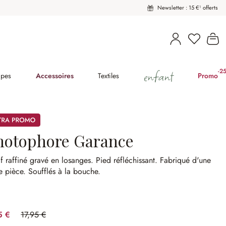
Newsletter : 15 €¹ offerts
Vous avez
Le
enfant
-2
(2
pes
Accessoires
Textiles
Promo
mos
hotophore Garance
f raffiné gravé en losanges.
Pied réfléchissant.
Fabriqué d'une
e pièce.
Soufflés à la bouche.
5 €
17,95 €
(44.57%spared)