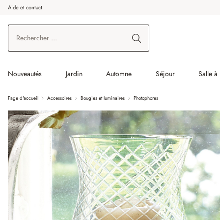
Aide et contact
enir au contenu principal
Aller à la recherche
Aller à la navigation principale
Nouveautés
Jardin
Automne
Séjour
Salle à
Page d'accueil
Accessoires
Bougies et luminaires
Photophores