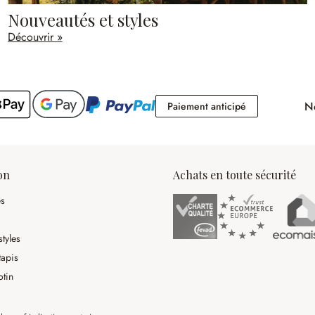
Nouveautés et styles
Découvrir »
No
Paiement antici
Paiement anticipé
on
Achats en toute sécurité
es
tyles
tapis
otin