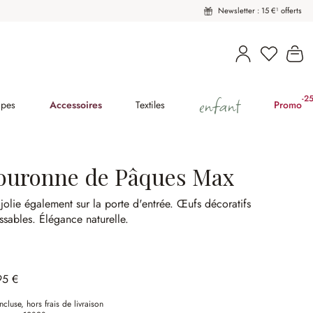
Newsletter : 15 €¹ offerts
Vous avez
Le
enfant
-2
(2
pes
Accessoires
Textiles
Promo
ouronne de Pâques Max
 jolie également sur la porte d'entrée.
Œufs décoratifs
ssables.
Élégance naturelle.
95 €
ncluse, hors frais de livraison