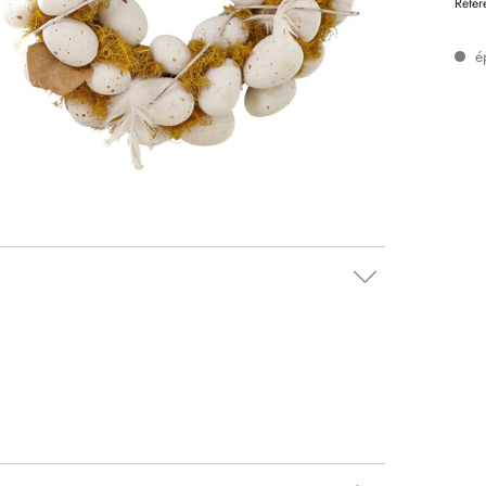
Référ
é