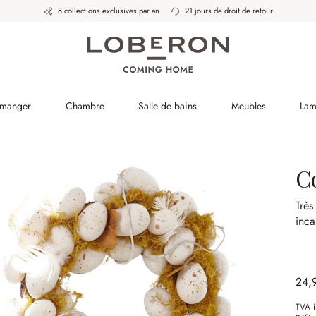
8 collections exclusives par an
21 jours de droit de retour
 manger
Chambre
Salle de bains
Meubles
Lam
C
Très
inca
24,
TVA i