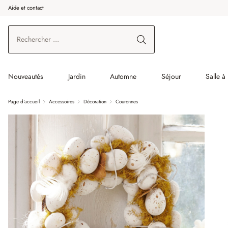
Aide et contact
enir au contenu principal
Aller à la recherche
Aller à la navigation principale
Nouveautés
Jardin
Automne
Séjour
Salle à
Page d'accueil
Accessoires
Décoration
Couronnes