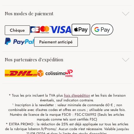
Nos modes de paiement
Chèque
Chèque
Paiement anticipé
Paiement anticipé
Nos partenaires d'expédition
* Tous les prix incluent la TVA plus
frais d'expédition
et les frais de livraison
éventuels, sauf indication contraire.
¹ Inscription à la newsletter : valeur minimale de commande 60 € ; non
combinable avec d'autres codes et offres en cours ; utilisable une seule fois.
Numéro de licence de la marque FSC® : FSC-C136992 (Seuls les articles
marqués comme tels sont certifiés FSC)
* EXTRA PROMO : la réduction de 25% est déjà appliquée sur tous les articles
de la rubrique loberon.fr/Promo/. Aucun code n'est nécessaire. Valable jusqu'au
11/08/2026 et dans la limite des stocks disponibles.