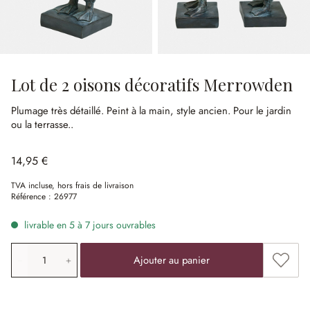
Lot de 2 oisons décoratifs Merrowden
Plumage très détaillé.
Peint à la main, style ancien.
Pour le jardin
ou la terrasse..
14,95 €
TVA incluse, hors frais de livraison
Référence :
26977
livrable en 5 à 7 jours ouvrables
Quantité de produit: saisissez la valeur souhaitée ou uti
Ajouter
Ajouter au panier