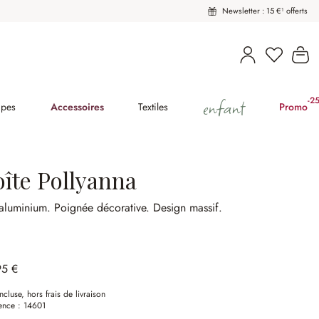
Newsletter : 15 €¹ offerts
Vous avez
Le
enfant
-2
(2
pes
Accessoires
Textiles
Promo
oîte Pollyanna
 aluminium.
Poignée décorative.
Design massif.
95 €
ncluse, hors frais de livraison
ence :
14601