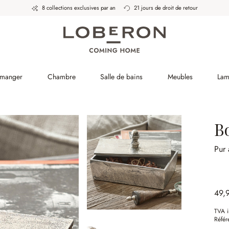
8 collections exclusives par an
21 jours de droit de retour
 manger
Chambre
Salle de bains
Meubles
Lam
B
Pur
49,
TVA i
Référ