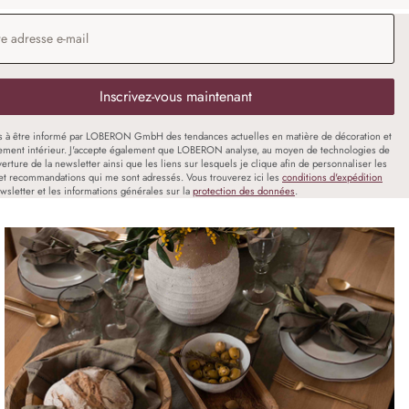
 e-mail
*
Inscrivez-vous maintenant
s à être informé par LOBERON GmbH des tendances actuelles en matière de décoration et
ment intérieur. J'accepte également que LOBERON analyse, au moyen de technologies de
uverture de la newsletter ainsi que les liens sur lesquels je clique afin de personnaliser les
et recommandations qui me sont adressés. Vous trouverez ici les
conditions d'expédition
wsletter et les informations générales sur la
protection des données
.