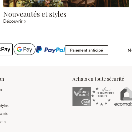
Nouveautés et styles
Découvrir »
No
Paiement antici
Paiement anticipé
on
Achats en toute sécurité
es
tyles
tapis
otin