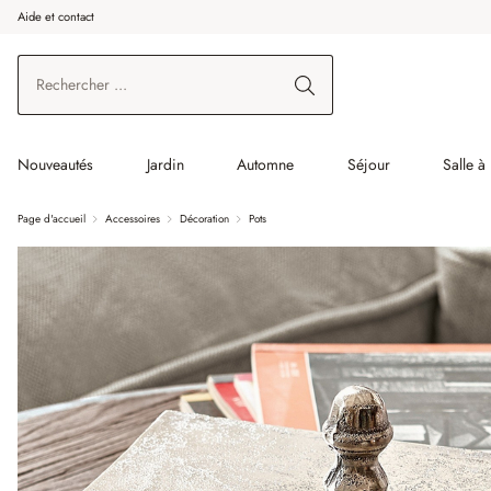
Aide et contact
enir au contenu principal
Aller à la recherche
Aller à la navigation principale
Nouveautés
Jardin
Automne
Séjour
Salle à
Page d'accueil
Accessoires
Décoration
Pots