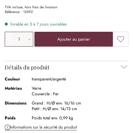
TVA incluse, hors frais de livraison
Référence :
13592
livrable en 5 à 7 jours ouvrables
Quantité de produit: saisissez la valeur souhaitée ou uti
Ajouter
Ajouter au panier
Détails du produit
Couleur
transparent/argenté
Matériau
Verre
Couvercle :
Fer
Dimensions
Grand :
H/Ø env. 16/16 cm
Petit :
H/Ø env. 14/13 cm
Poids
Poids total env. 0,99 kg
Informations sur la sécurité du produit