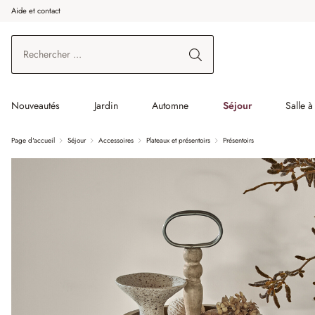
Aide et contact
enir au contenu principal
Aller à la recherche
Aller à la navigation principale
Nouveautés
Jardin
Automne
Séjour
Salle 
Page d'accueil
Séjour
Accessoires
Plateaux et présentoirs
Présentoirs