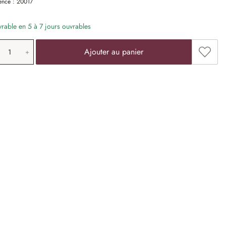
ence :
20017
vrable en 5 à 7 jours ouvrables
antité de produit: saisissez la valeur souha
Ajoute
Ajouter au panier