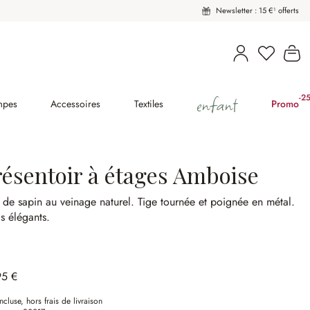
Newsletter : 15 €¹ offerts
Vous avez
Le
enfant
-2
(2
mpes
Accessoires
Textiles
Promo
résentoir à étages Amboise
 de sapin au veinage naturel.
Tige tournée et poignée en métal.
s élégants.
95 €
ncluse, hors frais de livraison