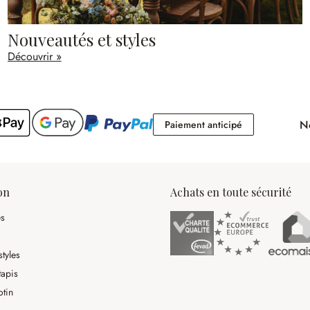
Nouveautés et styles
Découvrir »
No
Paiement antici
Paiement anticipé
on
Achats en toute sécurité
es
tyles
tapis
otin