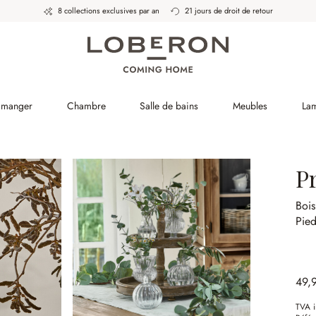
8 collections exclusives par an
21 jours de droit de retour
à manger
Chambre
Salle de bains
Meubles
La
P
Bois
Pied
49,
TVA i