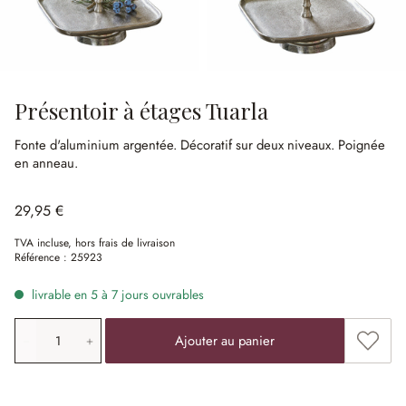
Présentoir à étages Tuarla
Fonte d'aluminium argentée.
Décoratif sur deux niveaux.
Poignée
en anneau.
29,95 €
TVA incluse, hors frais de livraison
Référence :
25923
livrable en 5 à 7 jours ouvrables
Quantité de produit: saisissez la valeur souhaitée ou uti
Ajouter
Ajouter au panier