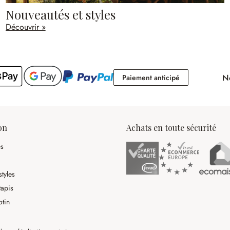
Nouveautés et styles
Découvrir »
No
Paiement antici
Paiement anticipé
on
Achats en toute sécurité
es
tyles
tapis
otin