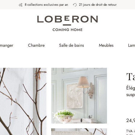
8 collections exclusives par an
21 jours de droit de retour
 manger
Chambre
Salle de bains
Meubles
Lam
T
Élég
susp
24,
TVA i