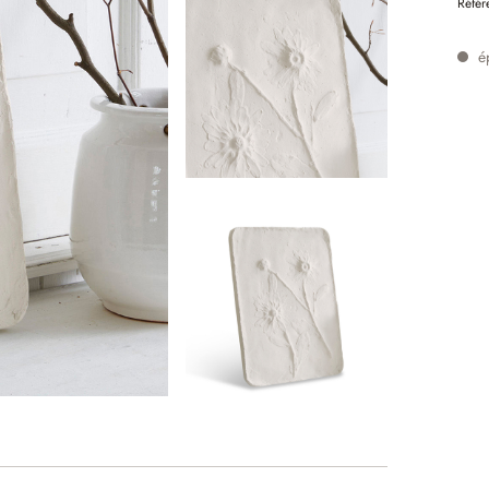
Référ
é