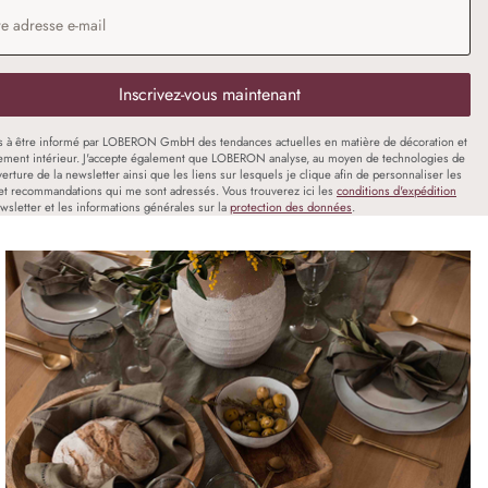
 e-mail
*
Inscrivez-vous maintenant
s à être informé par LOBERON GmbH des tendances actuelles en matière de décoration et
ment intérieur. J'accepte également que LOBERON analyse, au moyen de technologies de
uverture de la newsletter ainsi que les liens sur lesquels je clique afin de personnaliser les
et recommandations qui me sont adressés. Vous trouverez ici les
conditions d'expédition
wsletter et les informations générales sur la
protection des données
.