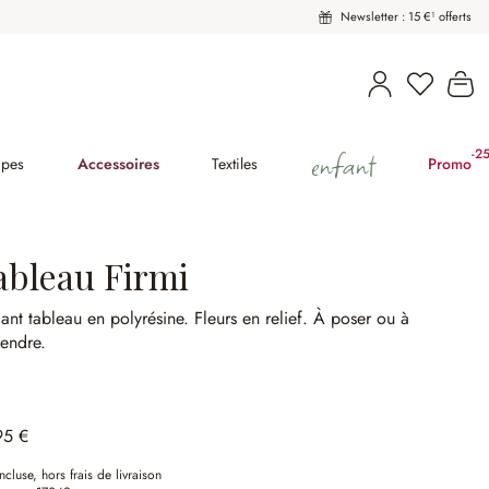
Newsletter : 15 €¹ offerts
Vous avez
Le
enfant
-2
(2
pes
Accessoires
Textiles
Promo
ableau Firmi
ant tableau en polyrésine.
Fleurs en relief.
À poser ou à
endre.
95 €
ncluse, hors frais de livraison