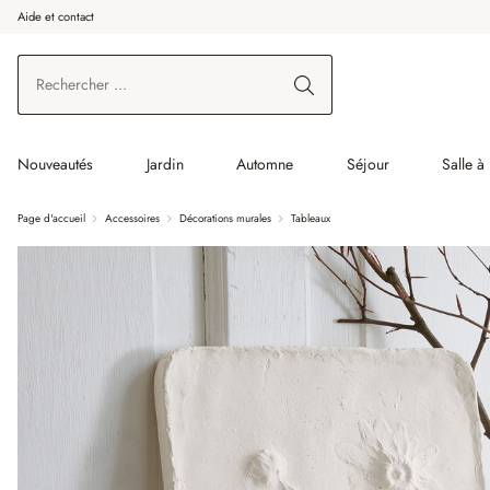
Aide et contact
enir au contenu principal
Aller à la recherche
Aller à la navigation principale
Nouveautés
Jardin
Automne
Séjour
Salle à
Page d'accueil
Accessoires
Décorations murales
Tableaux