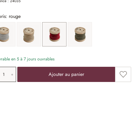
ence :
24035
ris: rouge
argenté
or
rouge
vert olive
vrable en 5 à 7 jours ouvrables
antité de produit: saisissez la valeur souha
Ajouter
Ajouter au panier