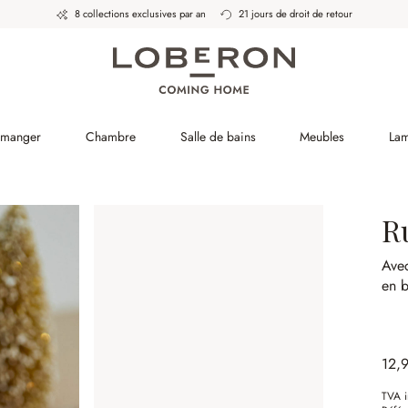
8 collections exclusives par an
21 jours de droit de retour
à manger
Chambre
Salle de bains
Meubles
La
R
Avec
en b
12,
TVA i