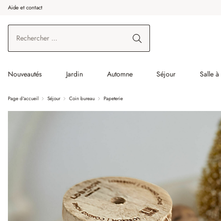
Aide et contact
enir au contenu principal
Aller à la recherche
Aller à la navigation principale
Nouveautés
Jardin
Automne
Séjour
Salle 
Page d'accueil
Séjour
Coin bureau
Papeterie