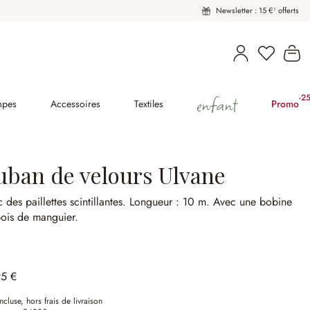
Newsletter : 15 €¹ offerts
Le
enfant
-2
(2
mpes
Accessoires
Textiles
Promo
uban de velours Ulvane
 des paillettes scintillantes.
Longueur : 10 m.
Avec une bobine
ois de manguier.
95 €
ncluse, hors frais de livraison