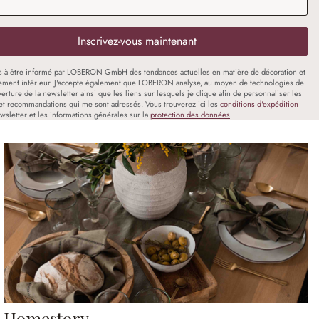
Inscrivez-vous maintenant
s à être informé par LOBERON GmbH des tendances actuelles en matière de décoration et
ment intérieur. J'accepte également que LOBERON analyse, au moyen de technologies de
uverture de la newsletter ainsi que les liens sur lesquels je clique afin de personnaliser les
et recommandations qui me sont adressés. Vous trouverez ici les
conditions d'expédition
wsletter et les informations générales sur la
protection des données
.
Homestory