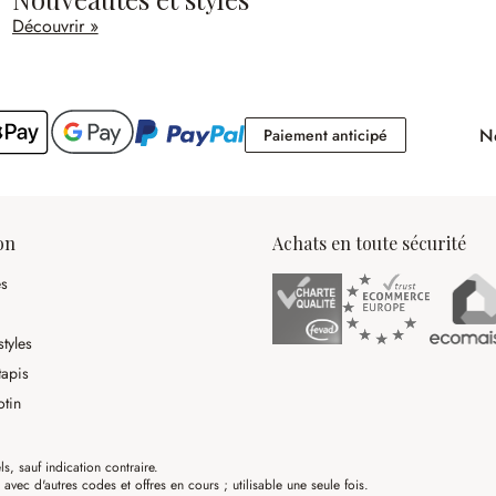
Découvrir »
No
Paiement antici
Paiement anticipé
on
Achats en toute sécurité
es
tyles
tapis
otin
ls, sauf indication contraire.
ec d'autres codes et offres en cours ; utilisable une seule fois.